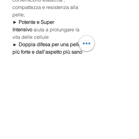
compattezza e resistenza alla
pelle;
►
Potente e Super
Intensivo
aiuta a prolungare la
vita delle cellule
► Doppia difesa per una pelle
più forte e dall'aspetto più sano
► Favorisce il ricompattamento
per contrastare lo stress.
►
Potenzia le difese
contro tutti
gli effetti dell’inquinamento.
Un trattamento mirato per pelli
sensibili ai cambiamenti
ormonali.
Suggeristo x Tutti I Tipi di pelle
IL METODO