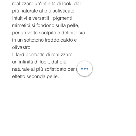
realizzare un'infinità di look, dal
più naturale al più sofisticato.
Intuitivi e versatili i pigmenti
mimetici si fondono sulla pelle,
per un volto scolpito e definito sia
in un sottotono freddo,caldo e
olivastro.
Il fard permette di realizzare
un'infinità di look, dal più
naturale al più sofisticato per un
effetto seconda pelle.
La formula 100% di origine
naturale, crueltyfree e vegana.
Peso netto:12gr
IL METODO
Punto di riferimenti dei make-up artist
IL TUO RITUALE
piu' famosi in tutto il mondo, è il