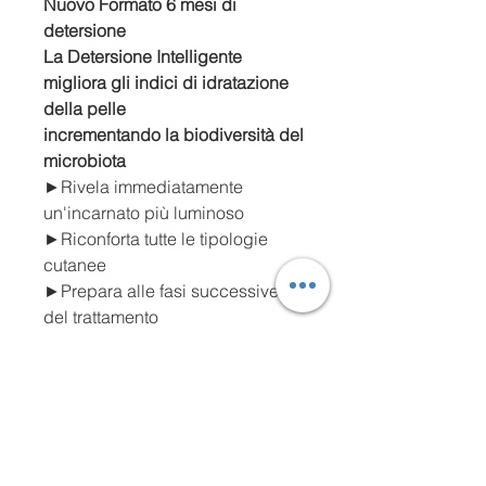
Nuovo Formato 6 mesi di
detersione
La Detersione Intelligente
migliora gli indici di idratazione
della pelle
incrementando la biodiversità del
microbiota
►Rivela immediatamente
un'incarnato più luminoso
►Riconforta tutte le tipologie
cutanee
►Prepara alle fasi successive
del trattamento
►Contribuisce a eliminare
delicatamente le cellule morte
►Mantiene intatto il film
idrolipidico
►Elimina il maquillage più
tenace incluso waterproof.