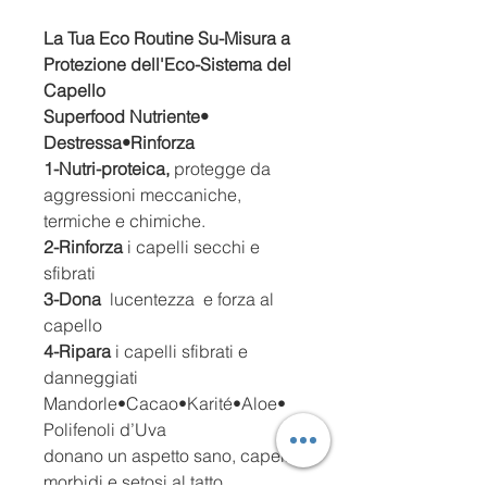
La Tua Eco Routine Su-Misura a
Protezione dell'Eco-Sistema del
Capello
Superfood Nutriente•
Destressa•Rinforza
1-Nutri-proteica,
protegge da
aggressioni meccaniche,
termiche e chimiche.
2-Rinforza
i capelli secchi e
sfibrati
3-Dona
lucentezza e forza al
capello
4-Ripara
i capelli sfibrati e
danneggiati
Mandorle•Cacao•Karité•Aloe•
Polifenoli d’Uva
donano un aspetto sano, capelli
morbidi e setosi al tatto.