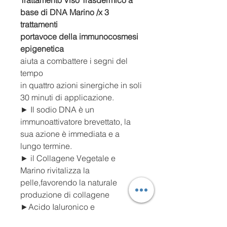
Trattamento Viso Trasdermico a
base di DNA Marino /x 3
trattamenti
portavoce della immunocosmesi
epigenetica
aiuta a combattere i segni del
tempo
in quattro azioni sinergiche in soli
30 minuti di applicazione.
► Il sodio DNA è un
immunoattivatore brevettato, la
sua azione è immediata e a
lungo termine.
► il Collagene Vegetale e
Marino rivitalizza la
pelle,favorendo la naturale
produzione di collagene
►Acido Ialuronico e
Glicosamminocano rinforza i