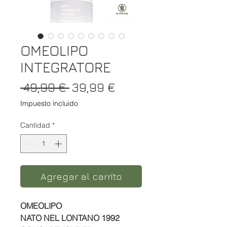
OMEOLIPO
INTEGRATORE
Precio
Precio de oferta
 49,99 € 
39,99 €
Impuesto incluido
Cantidad
*
Agregar al carrito
OMEOLIPO
NATO NEL LONTANO 1992