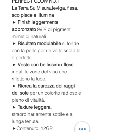
PERFECT GLOW NO.1
La Terra Su Misura,leviga, fissa,
scolpisce e illumina
►
Finish leggermente
abbronzato
99% di pigmenti
mimetici naturali
►
Risultato modulabile
si fonde
con la pelle per un volto scolpito
e perfetto
►
Veste con bellissimi riflessi
iridati le zone del viso che
riflettono la luce.
►
Ricrea la carezza dei raggi
del sole
per un colorito radioso e
pieno di vitalità.
►
Texture leggera,
straordinariamente sottile e a
lunga tenuta.
►Contenuto: 12GR