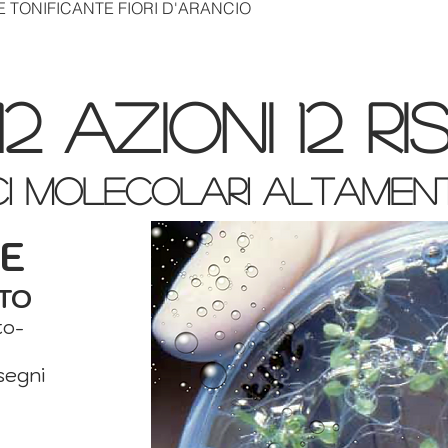
 TONIFICANTE FIORI D'ARANCIO
Vista rápida
 12 azioni 12 r
ici molecolari altamen
TE
TO
to-
segni