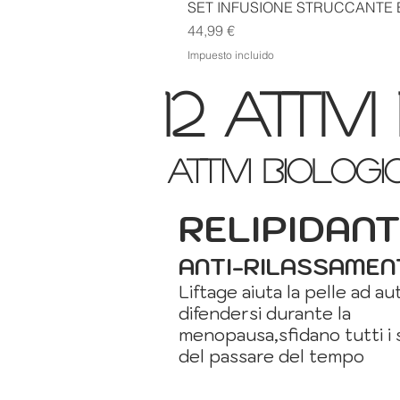
SET INFUSIONE STRUCCANTE E
Precio
44,99 €
Impuesto incluido
12 attivi
attivi biolog
RELIPIDAN
ANTI-RILASSAMEN
Liftage aiuta la pelle ad au
difendersi durante la
menopausa,sfidano tutti i 
del passare del tempo