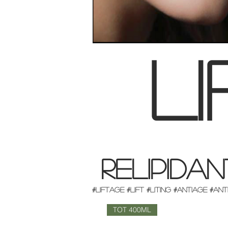
l
RELIPIDA
#LIFTAGE #LIFT #LITING #ANTIAGE #A
TOT 400ML