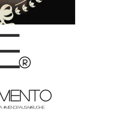
e
®
AMENTO
IETA #MENOPAUSA#RUGHE