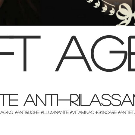
ift ag
NTE ANTI-RILASS
NTIAGING #ANTIRUGHE #ILLUMINANTE #VITAMINAC #SKINCARE #ANT