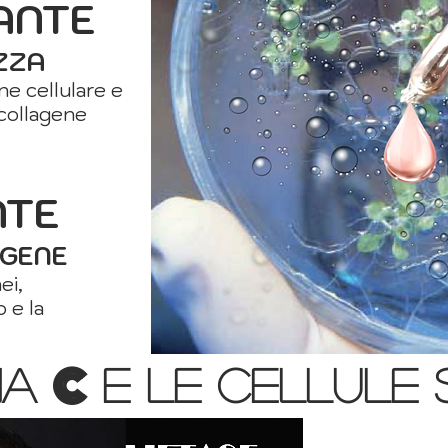
ANTE
IZZA
ne cellulare e
 collagene
NTE
AGENE
ei,
 e la
c
na
e le cellule 