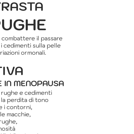
TRASTA
RUGHE
 combattere il passare
i cedimenti sulla pelle
ariazioni ormonali.
TIVA
E IN MENOPAUSA
rughe e cedimenti
la perdita di tono
 i contorni,
e macchie,
rughe,
osità