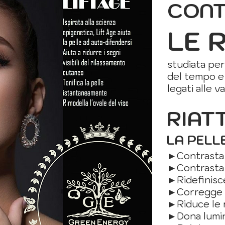
CON
LE 
studiata per
del tempo e 
legati alle v
RIAT
LA PELL
►Contrasta 
►Contrasta 
►Ridefinisce
►Corregge l
►Riduce le 
►Dona lumin