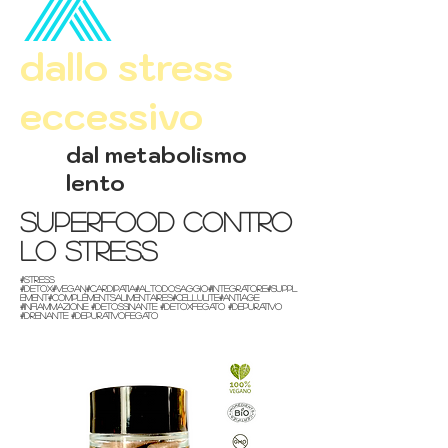
X ​
dallo stress
eccessivo
dal metabolismo
lento
superfood contro
lo stress
#stress
#detox#vegan#cardipatia#altodosaggio#integratore#suppl
ement#ComplémentsAlimentaires#cellulite#antiage
#infiammazione #detossinante #DetoxFegato #Depurativo
#Drenante #DepurativoFegato