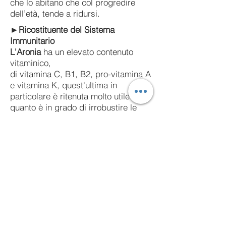
che lo abitano che col progredire
dell’età, tende a ridursi.
►
Ricostituente del Sistema
Immunitario
L'Aronia
ha un elevato contenuto
vitaminico,
di vitamina C, B1, B2, pro-vitamina A
e vitamina K, quest'ultima in
particolare è ritenuta molto utile in
quanto è in grado di irrobustire le
ossa, favorendo anche la
coagulazione del sangue
►
Contiene Pectina, Potassio,
Magnesio,
Vitamina C, Vitamina E e
Vitamina K,eccellente fonte di
antiossidanti polifenolici, aiutano a
proteggere le cellule
►Potenziali per il Controllo del
Peso e
dell’obesità,aiuta a