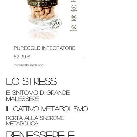
PUREGOLD INTEGRATORE
OMEOLIPO INTEGRAT
Precio
Precio
52,99 €
49,99 €
Impuesto incluido
Impuesto incluido
lo stress
e' sintomo di grande
malessere
il cattivo metabolismo
porta alla sindrome
metabolica
benessere e