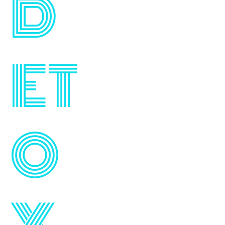
D
ET
O