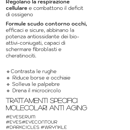
Regolano la respirazione
cellulare
e combattono il deficit
di ossigeno
Formule scudo contorno occhi,
efficaci e sicure, abbinano la
potenza antiossidante dei bio-
attivi-coniugati, capaci di
schermare fibroblasti e
cheratinociti.
🔹Contrasta le rughe
🔹 Riduce borse e occhiaie
🔹 Solleva le palpebre
🔹 Drena il microcircolo
trattamenti specifici
molecolari anti aging
#EYESERUM
#EYES#EYECONTOUR
#DARKCICLES #WRYNKLE