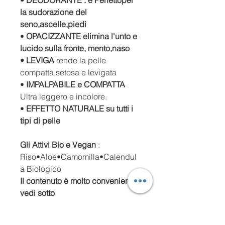
• DEODORANTE :
è Perfetto
per
la sudorazione del
seno,ascelle,piedi
•
OPACIZZANTE elimina l'unto e
lucido sulla fronte, mento,naso
• LEVIGA
rende la pelle
compatta,setosa e levigata
•
IMPALPABILE
e COMPATTA
Ultra leggero e incolore.
•
EFFETTO NATURALE su tutti i
tipi di pelle
Gli Attivi Bio e Vegan
:
Riso•Aloe•Camomilla•Calendul
a Biologico
Il contenuto è molto conveniente
vedi sotto
10 gr = € 8,33
20 gr = € 16,66