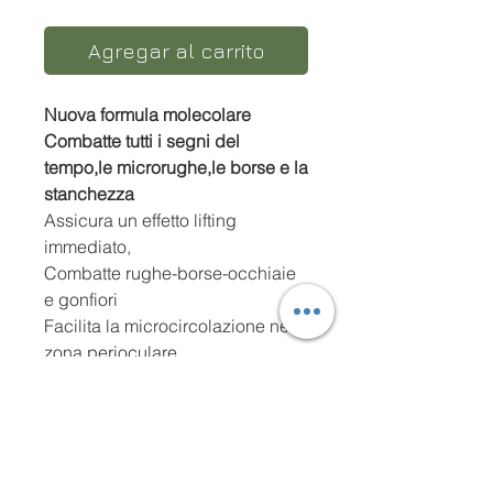
Agregar al carrito
Nuova formula molecolare
Combatte tutti i segni del
tempo,le microrughe,le borse e la
stanchezza
Assicura un effetto lifting
immediat
o,
Combatte rughe-borse-occhiaie
e gonfiori
Facilita la microcircolazione nella
zona perioculare.
Assicura un istantaneo sollievo
Aiuta ad eliminare le
antiestetiche ombre scure sotto
gli occhi.
Consigliato in Condizione di