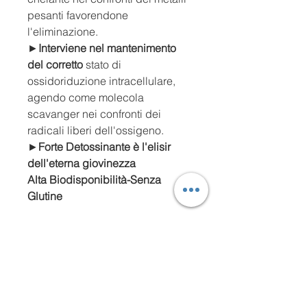
pesanti favorendone
l'eliminazione.
►
Interviene nel mantenimento
del corretto
stato di
ossidoriduzione intracellulare,
agendo come molecola
scavanger nei confronti dei
radicali liberi dell'ossigeno.
►
Forte Detossinante è l'elisir
dell'eterna giovinezza
Alta Biodisponibilità-Senza
Glutine
►CONTENUTO 60
COMPRESSE-NE BASTA 1 AL
GIORNO
►
100% VEGETALE
E SENZA
OGM